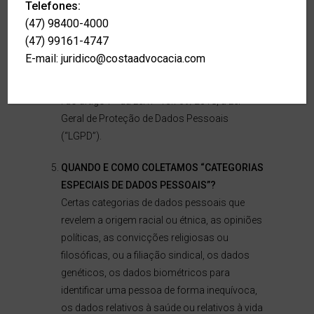
Telefones:
informações sobre produtos e serviços. Ao
(47) 98400-4000
se cadastrar na
COSTA ADVOCACIA
, você
(47) 99161-4747
pode optar em receber determinadas
E-mail:
juridico@costaadvocacia.com
informações por e-mail. Nestes casos, o
tratamento de dados é autorizado pelo inciso
I do artigo 7º da Lei nº 13.709/2018, a Lei
Geral de Proteção de Dados Pessoais
(“LGPD”).
QUANDO E COMO COLETAMOS “CATEGORIAS
ESPECIAIS DE DADOS PESSOAIS”?
Certas categorias de dados pessoais que
revelem a origem racial ou étnica, as opiniões
políticas, as convicções religiosas ou
filosóficas, ou a filiação sindical, os dados
genéticos, os dados biométricos para
identificar uma pessoa de forma inequívoca,
os dados relativos à saúde ou relativos à vida