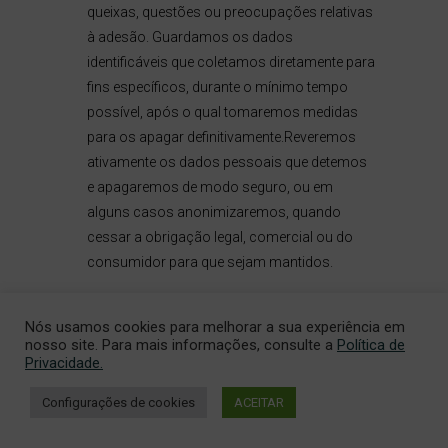
queixas, questões ou preocupações relativas
à adesão. Guardamos os dados
identificáveis que coletamos diretamente para
fins específicos, durante o mínimo tempo
possível, após o qual tomaremos medidas
para os apagar definitivamente.Reveremos
ativamente os dados pessoais que detemos
e apagaremos de modo seguro, ou em
alguns casos anonimizaremos, quando
cessar a obrigação legal, comercial ou do
consumidor para que sejam mantidos.
QUAIS SÃO OS SEUS DIREITOS?
Nós usamos cookies para melhorar a sua experiência em
Você é titular de um conjunto de direitos em
nosso site. Para mais informações, consulte a
Política de
relação aos seus dados pessoais e ao modo
Privacidade.
como são tratados. Poderá exercer esses
Configurações de cookies
ACEITAR
direitos em qualquer momento.Fornecemos
abaixo um resumo geral desses direitos,