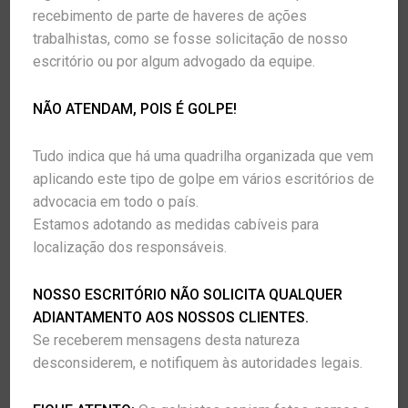
corretamente.
recebimento de parte de haveres de ações
trabalhistas, como se fosse solicitação de nosso
Sobre onde forem coletados e como forem
escritório ou por algum advogado da equipe.
utilizados os seus dados pessoais para as
finalidades mencionadas nesta Política ou
NÃO ATENDAM, POIS É GOLPE!
para outros fins, o Usuário será informado
previamente ou no momento da coleta.
Tudo indica que há uma quadrilha organizada que vem
aplicando este tipo de golpe em vários escritórios de
Quando apropriado, será solicitado o
advocacia em todo o país.
Consentimento do Usuário para o tratamento
Estamos adotando as medidas cabíveis para
dos seus dados pessoais. Onde tiver
localização dos responsáveis.
fornecido o seu consentimento para as
atividades de tratamento, terá o direito de
NOSSO ESCRITÓRIO NÃO SOLICITA QUALQUER
retirar o seu consentimento em qualquer
ADIANTAMENTO AOS NOSSOS CLIENTES.
momento.
Se receberem mensagens desta natureza
desconsiderem, e notifiquem às autoridades legais.
A
COSTA ADVOCACIA
também coleta os seus
dados pessoais para executar um contrato