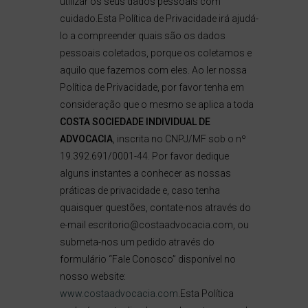
utilizar os seus dados pessoais com
cuidado.Esta Política de Privacidade irá ajudá-
lo a compreender quais são os dados
pessoais coletados, porque os coletamos e
aquilo que fazemos com eles. Ao ler nossa
Política de Privacidade, por favor tenha em
consideração que o mesmo se aplica a toda
COSTA SOCIEDADE INDIVIDUAL DE
ADVOCACIA
, inscrita no CNPJ/MF sob o nº
19.392.691/0001-44. Por favor dedique
alguns instantes a conhecer as nossas
práticas de privacidade e, caso tenha
quaisquer questões, contate-nos através do
e-mail escritorio@costaadvocacia.com, ou
submeta-nos um pedido através do
formulário “Fale Conosco” disponível no
nosso website:
www.costaadvocacia.com
.Esta Política