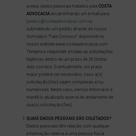
a seus dados pessoais tratados pela
COSTA
ADVOCACIA
encaminhando um e-mail para
juridico@costaadvocacia.com
ou
submetendo um pedido através do nosso
formulário “Fale Conosco” disponível no
nosso website www.costaadvocacia.com.
Tentamos responder a todas as solicitações
legítimas dentro de um prazo de 30 (trinta)
dias corridos. Eventualmente, um prazo
maior poderá ser necessário, caso a(s)
solicitação(ões) sejam complexas e/ou
numerosas. Neste caso, iremos informá-lo e
mantê-lo atualizado acerca do andamento de
sua(s) solicitação(ões).
QUAIS DADOS PESSOAIS SÃO COLETADOS?
Dados pessoais têm relação com qualquer
informação relativa a uma pessoa física