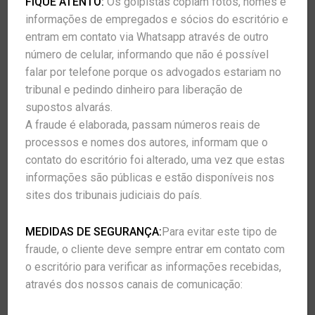
FIQUE ATENTO:
Os golpistas copiam fotos, nomes e
no qual é ou venha a ser parte. Por exemplo,
informações de empregados e sócios do escritório e
necessitamos tratar os seus dados pessoais
entram em contato via Whatsapp através de outro
para entregar um produto ou um serviço que
número de celular, informando que não é possível
tenha adquirido.
falar por telefone porque os advogados estariam no
tribunal e pedindo dinheiro para liberação de
A
COSTA ADVOCACIA
ainda pode manter na
supostos alvarás.
base os seus dados pessoais quando
A fraude é elaborada, passam números reais de
necessário ao cumprimento de uma
processos e nomes dos autores, informam que o
obrigação jurídica (por exemplo, uma
contato do escritório foi alterado, uma vez que estas
obrigação fiscal ou uma ordem judicial para
informações são públicas e estão disponíveis nos
uma finalidade específica, para processos
sites dos tribunais judiciais do país.
judiciais) que obriga a
COSTA ADVOCACIA
a
tratar os seus dados.
MEDIDAS DE SEGURANÇA:
Para evitar este tipo de
fraude, o cliente deve sempre entrar em contato com
Por fim, a
COSTA ADVOCACIA
trata suas
o escritório para verificar as informações recebidas,
informações e dados pessoais para adequar
através dos nossos canais de comunicação:
o site às suas preferências, para prover os
serviços solicitados por você e enviar-lhe