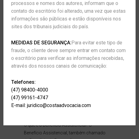
processos e nomes dos autores, informam que o
22 de julho de 2022
in
Publicações
contato do escritório foi alterado, uma vez que estas
informações são públicas e estão disponíveis nos
Justiça Federal usa LGPD e manda
sites dos tribunais judiciais do país.
INSS pagar R$ 2,5 mil por vazamento
de dados
MEDIDAS DE SEGURANÇA:
Para evitar este tipo de
A Décima Segunda Turma Recursal da
fraude, o cliente deve sempre entrar em contato com
Seção Judiciária de São Paulo/SP
o escritório para verificar as informações recebidas,
confirmou decisão que determinou…
através dos nossos canais de comunicação:
Read More
Telefones:
(47) 98400-4000
10 de junho de 2022
in
Publicações
(47) 99161-4747
E-mail:
juridico@costaadvocacia.com
O que é o Benefício Assistencial
(LOAS)? Eu tenho direito?
O que é o Benefício Assistencial? O
Benefício Assistencial, também chamado