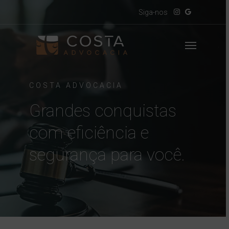
Skip
Siga-nos
to
main
Menu
content
COSTA ADVOCACIA
Grandes conquistas
com eficiência e
segurança para você.