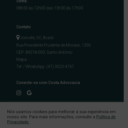
Sexta:
08h30 às 12h00 das 13h30 às 17h00
Contato
Joinville, SC, Brasil
Rua Presidente Prudente de Moraes, 1306
CEP: 89218-000, Santo Antônio
Mapa
Tel. / WhatsApp:
(47) 3023-4747
Conecte-se com Costa Advocacia
Nós usamos cookies para melhorar a sua experiência em
nosso site. Para mais informações, consulte a
Política de
Privacidade.
© 2026 Costa Advocacia. By
Mibu
.