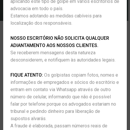
aplicando este tipo de golpe em vários escritórios de
AGENDE A SUA CONSULTA →
advocacia em todo o país.
Estamos adotando as medidas cabíveis para
localização dos responsáveis.
NOSSO ESCRITÓRIO NÃO SOLICITA QUALQUER
ADIANTAMENTO AOS NOSSOS CLIENTES.
PUBLICAÇÕES
Se receberem mensagens desta natureza
desconsiderem, e notifiquem às autoridades legais.
25 de julho de 2022
in
Publicações
FIQUE ATENTO:
Os golpistas copiam fotos, nomes e
LGPD na Saúde: como garantir a
informações de empregados e sócios do escritório e
segurança de dados dos pacientes
entram em contato via Whatsapp através de outro
número de celular, informando que não é possível
Desde 2020, clínicas médicas, hospitais,
falar por telefone porque os advogados estariam no
consultórios e demais estabelecimentos na
tribunal e pedindo dinheiro para liberação de
área da saúde precisam manter…
supostos alvarás.
Read More
A fraude é elaborada, passam números reais de