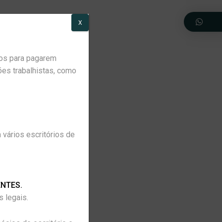
X
dos para pagarem
de
ões trabalhistas, como
a
 vários escritórios de
 do
NTES.
 legais.