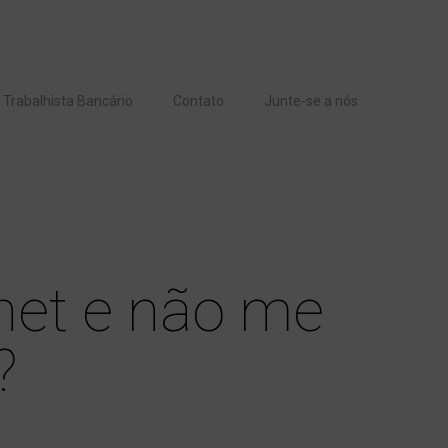
Siga-nos
Trabalhista Bancário
Contato
Junte-se a nós
net e não me
?