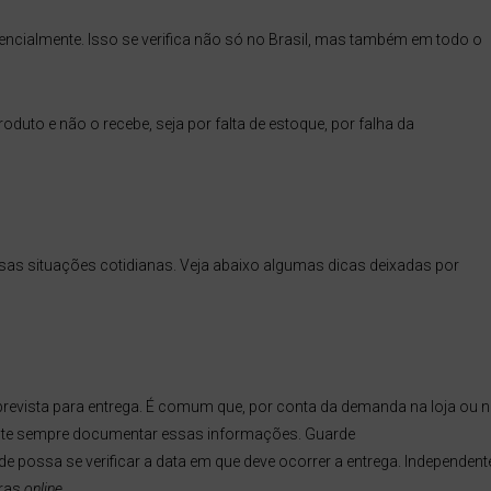
ncialmente. Isso se verifica não só no Brasil, mas também em todo o
duto e não o recebe, seja por falta de estoque, por falha da
sas situações cotidianas. Veja abaixo algumas dicas deixadas por
a prevista para entrega. É comum que, por conta da demanda na loja ou 
rtante sempre documentar essas informações. Guarde
 possa se verificar a data em que deve ocorrer a entrega. Independent
pras
online
.