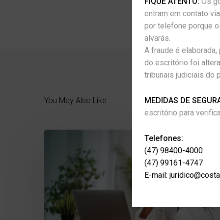
FIQUE ATENTO:
Os go
entram em contato via
por telefone porque o
alvarás.
A fraude é elaborada
do escritório foi alt
tribunais judiciais do 
MEDIDAS DE SEGUR
You May Also Like
escritório para verif
Telefones:
(47) 98400-4000
(47) 99161-4747
E-mail:
juridico@cost