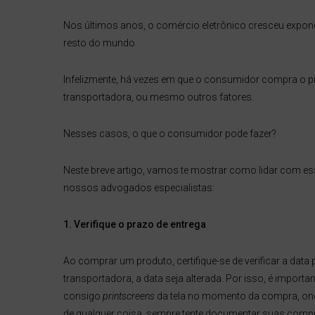
Nos últimos anos, o comércio eletrônico cresceu expone
resto do mundo.
Infelizmente, há vezes em que o consumidor compra o pro
transportadora, ou mesmo outros fatores.
Nesses casos, o que o consumidor pode fazer?
Neste breve artigo, vamos te mostrar como lidar com es
nossos advogados especialistas:
1. Verifique o prazo de entrega
Ao comprar um produto, certifique-se de verificar a dat
transportadora, a data seja alterada. Por isso, é impo
consigo
printscreens
da tela no momento da compra, onde
de qualquer coisa, sempre tente documentar suas com