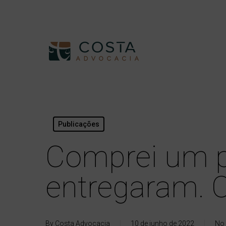
Skip
Tel. / WhatsApp:
(47) 3023-4747
to
main
content
Publicações
Comprei um p
entregaram. O
By
Costa Advocacia
10 de junho de 2022
No