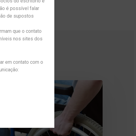
cios do escritório e
o é possível falar
ação de supostos
ormam que o contato
níveis nos sites dos
trar em contato com o
unicação: