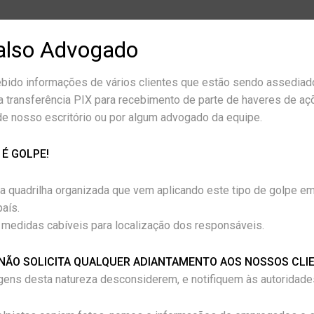
also Advogado
bido informações de vários clientes que estão sendo assedia
 solução para o problema (dentre as opções acima). Você também po
a transferência PIX para recebimento de parte de haveres de aç
loja, mas a loja não pode lhe obrigar a aceitar este cupom como form
de nosso escritório ou por algum advogado da equipe.
 É GOLPE!
a quadrilha organizada que vem aplicando este tipo de golpe em
tiver passando por problemas jurídicos. Os advogados existem
aís.
á, se necessário, ajuizar uma ação apropriada para obrigar a entrega
medidas cabíveis para localização dos responsáveis.
morais.
NÃO SOLICITA QUALQUER ADIANTAMENTO AOS NOSSOS CLIE
ns desta natureza desconsiderem, e notifiquem às autoridades