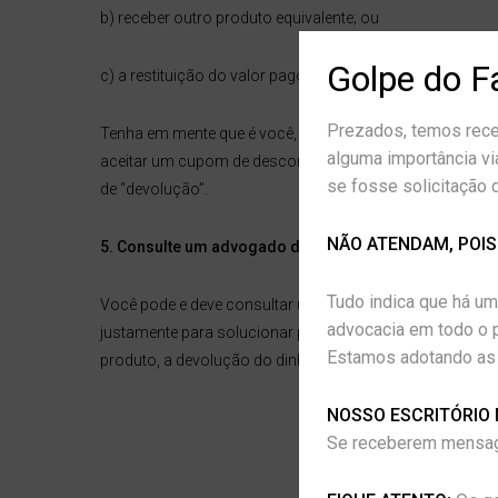
b) receber outro produto equivalente; ou
Golpe do F
c) a restituição do valor pago pelo produto.
Prezados, temos rece
Tenha em mente que é você, consumidor, quem decide a
alguma importância vi
aceitar um cupom de desconto para futuras compras na 
se fosse solicitação 
de “devolução”.
NÃO ATENDAM, POIS
5. Consulte um advogado de sua confiança
Tudo indica que há um
Você pode e deve consultar um advogado sempre que es
advocacia em todo o p
justamente para solucionar problemas. O advogado poder
Estamos adotando as 
produto, a devolução do dinheiro ou até mesmo danos 
NOSSO ESCRITÓRIO 
Se receberem mensage