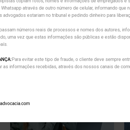
lpistas copiam fotos, nomes e informações de empregados e só
 Whatsapp através de outro número de celular, informando que nã
s advogados estariam no tribunal e pedindo dinheiro para liber
, passam números reais de processos e nomes dos autores, inf
erado, uma vez que estas informações são públicas e estão dispo
país.
ANÇA:
Para evitar este tipo de fraude, o cliente deve sempre en
icar as informações recebidas, através dos nossos canais de com
aadvocacia.com